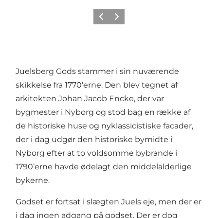
Forrige
Næste
Juelsberg Gods stammer i sin nuværende
skikkelse fra 1770’erne. Den blev tegnet af
arkitekten Johan Jacob Encke, der var
bygmester i Nyborg og stod bag en række af
de historiske huse og nyklassicistiske facader,
der i dag udgør den historiske bymidte i
Nyborg efter at to voldsomme bybrande i
1790’erne havde ødelagt den middelalderlige
bykerne.
Godset er fortsat i slægten Juels eje, men der er
i dag ingen adgang på godset. Der er dog