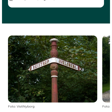
Foto
:
VisitNyborg
Foto
: