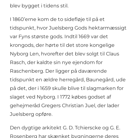
blev bygget i tidens stil.
I 1860’erne kom de to sidefløje til på et
tidspunkt, hvor Juelsberg Gods hektarmæssigt
var Fyns største gods. Indtil 1669 var det
krongods, der hørte til det store kongelige
Nyborg Len, hvorefter det blev solgt til Claus
Rasch, der kaldte sin nye ejendom for
Raschenberg. Der ligger på daværende
tidspunkt en ældre herregård, Baunegård, ude
på det, der i 1659 skulle blive til slagmarken for
slaget ved Nyborg. I 1772 købes godset af
gehejmeråd Gregers Christian Juel, der lader
Juelsberg opføre.
Den dygtige arkitekt G. D. Tchierscke og G. E.
Rosenberg har skænket bygningerne deres