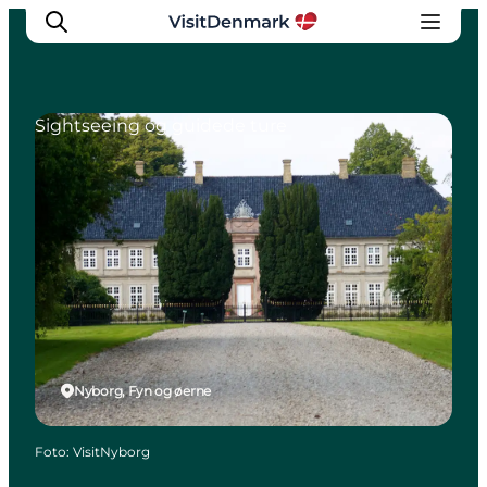
Sightseeing og guidede ture
Inspiration
Destinationer
Oplevelser
Overnatning
Planlæg ferien
Nyborg, Fyn og øerne
Foto
:
VisitNyborg