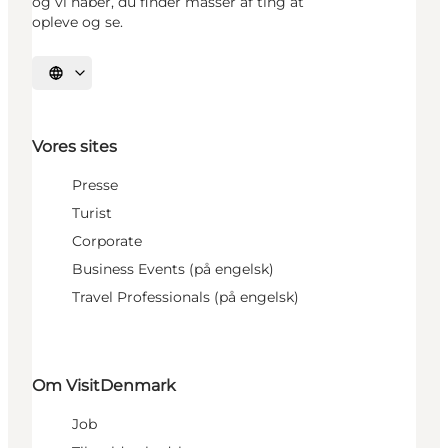
og vi håber, du finder masser af ting at
opleve og se.
Vælg sprog
Vores sites
Presse
Turist
Corporate
Business Events (på engelsk)
Travel Professionals (på engelsk)
Om VisitDenmark
Job