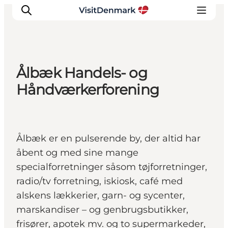
Ålbæk Handels- og
Inspiration
Håndværkerforening
Destinationer
Oplevelser
Overnatning
Ålbæk er en pulserende by, der altid har
Planlæg ferien
åbent og med sine mange
specialforretninger såsom tøjforretninger,
radio/tv forretning, iskiosk, café med
alskens lækkerier, garn- og sycenter,
marskandiser – og genbrugsbutikker,
frisører, apotek mv. og to supermarkeder,