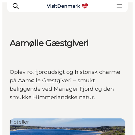
Aamølle Gæstgiveri
Inspiration
Destinationer
Oplevelser
Oplev ro, fjordudsigt og historisk charme
Overnatning
på Aamølle Gæstgiveri – smukt
Planlæg ferien
beliggende ved Mariager Fjord og den
smukke Himmerlandske natur.
Hoteller