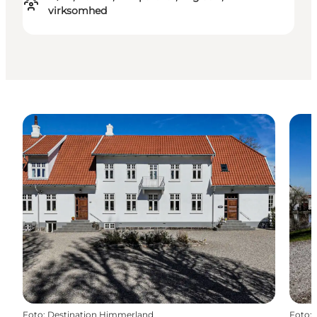
virksomhed
Foto
:
Destination Himmerland
Foto
: