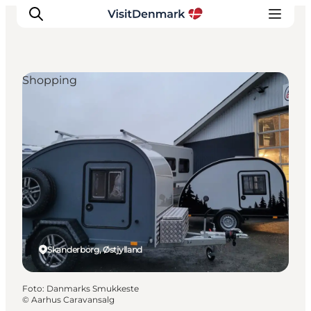
Shopping
Inspiration
Destinationer
Oplevelser
Overnatning
Planlæg ferien
Skanderborg, Østjylland
Foto
:
Danmarks Smukkeste
©
Aarhus Caravansalg