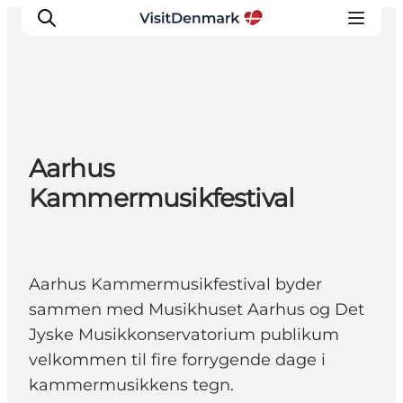
Inspiration
Aarhus
Destinationer
Kammermusikfestival
Oplevelser
Overnatning
Planlæg ferien
Aarhus Kammermusikfestival byder
sammen med Musikhuset Aarhus og Det
Jyske Musikkonservatorium publikum
velkommen til fire forrygende dage i
kammermusikkens tegn.