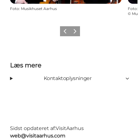
Foto
:
Musikhuset Aarhus
Foto
:
©
Mus
Forrige
Næste
Læs mere
Kontaktoplysninger
Sidst opdateret af:
VisitAarhus
web@visitaarhus.com