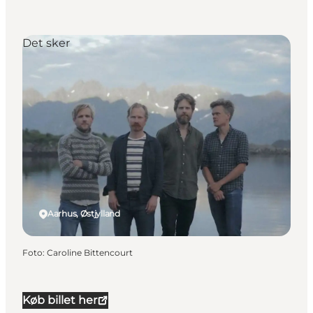
Det sker
Aarhus, Østjylland
Foto
:
Caroline Bittencourt
Køb billet her