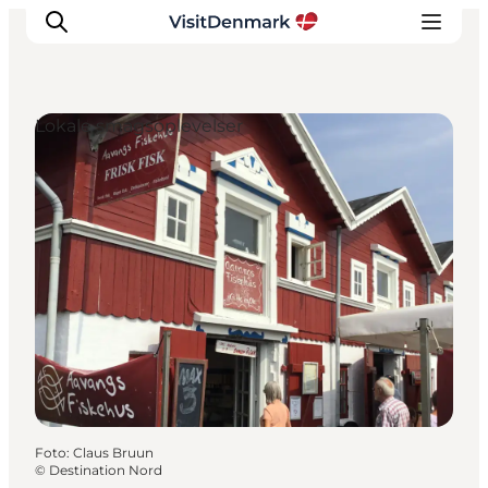
Lokale smagsoplevelser
Inspiration
Destinationer
Oplevelser
Overnatning
Planlæg ferien
Foto
:
Claus Bruun
©
Destination Nord