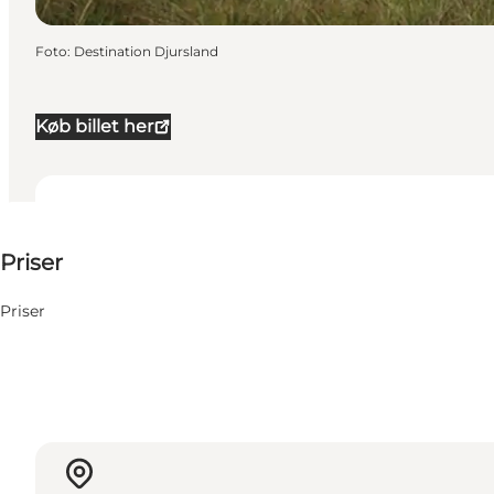
Foto
:
Destination Djursland
Køb billet her
150 DKK
Priser
Besøg hjemmeside
Priser