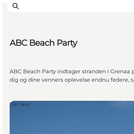
ABC Beach Party
Inspiration
Destinationer
Oplevelser
ABC Beach Party indtager stranden i Grenaa på 
Overnatning
dig og dine venners oplevelse endnu federe, 
Planlæg ferien
Det sker