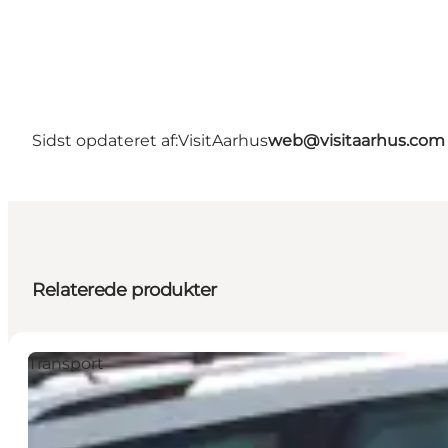
Sidst opdateret af:
VisitAarhus
web@visitaarhus.com
Relaterede produkter
Transport