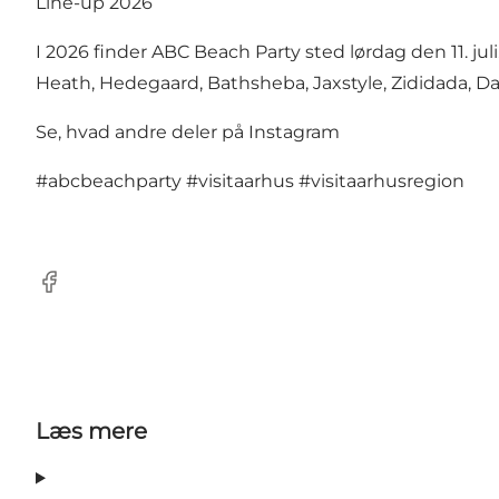
Line-up 2026
I 2026 finder ABC Beach Party sted lørdag den 11. juli
Heath, Hedegaard, Bathsheba, Jaxstyle, Zididada, Dah
Se, hvad andre deler på Instagram
#abcbeachparty
#visitaarhus
#visitaarhusregion
Facebook
Læs mere