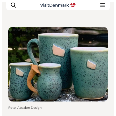
Kunst og kunsthåndværkere
Inspiration
Destinationer
Oplevelser
Overnatning
Planlæg ferien
Foto
:
Absalon Design