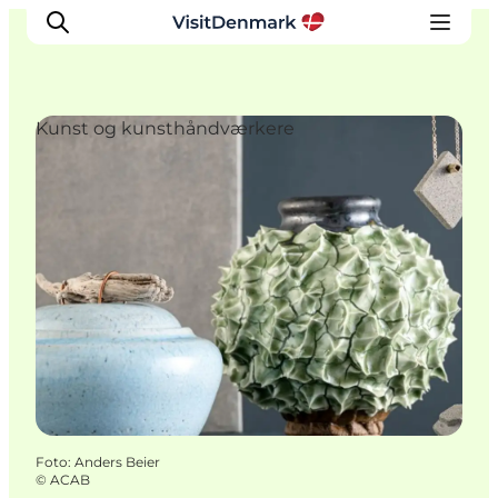
Kunst og kunsthåndværkere
Inspiration
Destinationer
Oplevelser
Overnatning
Planlæg ferien
Foto
:
Anders Beier
©
ACAB