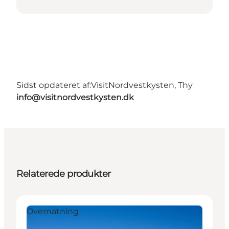
Sidst opdateret af:
VisitNordvestkysten, Thy
info@visitnordvestkysten.dk
Relaterede produkter
Overnatning