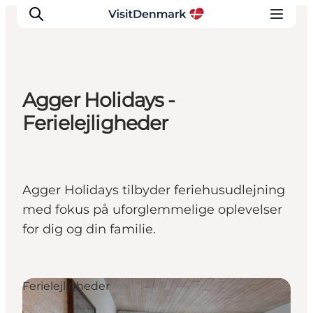
Agger Holidays -
Inspiration
Ferielejligheder
Destinationer
Oplevelser
Overnatning
Agger Holidays tilbyder feriehusudlejning
Planlæg ferien
med fokus på uforglemmelige oplevelser
for dig og din familie.
Ferielejligheder