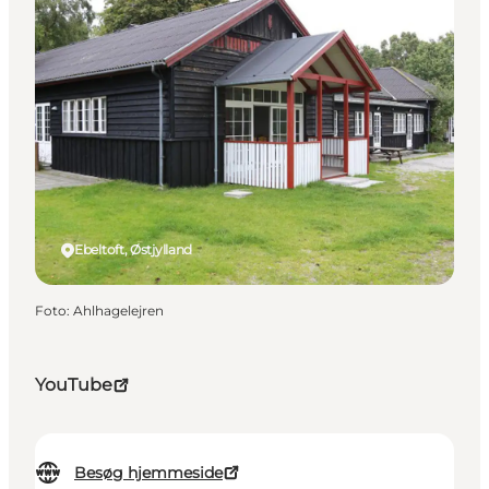
Ebeltoft, Østjylland
Foto
:
Ahlhagelejren
YouTube
Besøg hjemmeside