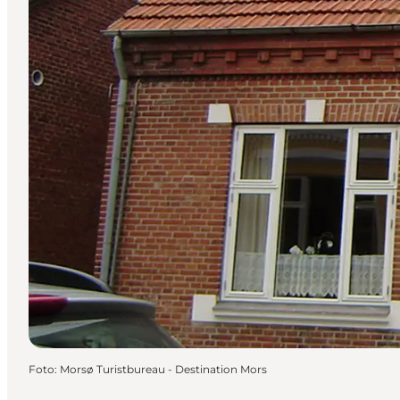
Foto
:
Morsø Turistbureau - Destination Mors