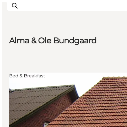
Alma & Ole Bundgaard
Inspiration
Destinationer
Oplevelser
Overnatning
Bed & Breakfast
Planlæg ferien