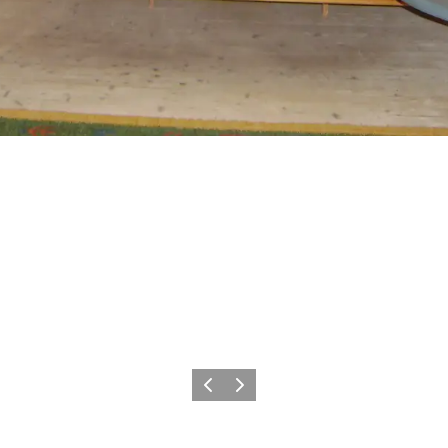
Forrige
Næste