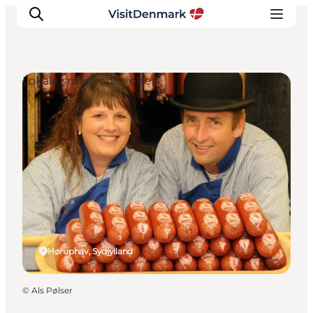
Lokale smagsoplevelser
Inspiration
Destinationer
Oplevelser
Overnatning
Planlæg ferien
Høruphav, Sydjylland
©
Als Pølser