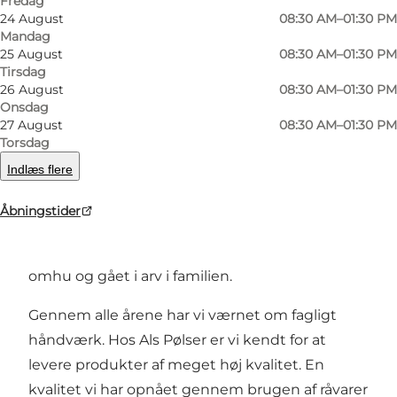
Fredag
24 August
08:30 AM–01:30 PM
Forrige
Næste
Mandag
25 August
08:30 AM–01:30 PM
Tirsdag
26 August
08:30 AM–01:30 PM
Onsdag
27 August
08:30 AM–01:30 PM
I over 50 år har Als Pølser, i daglig tale også
Torsdag
Hørup Pølser, fremstillet pølser og
Indlæs flere
charcuterivarer af den bedste, sønderjyske
kvalitet. Traditionen i familien går endnu
Åbningstider
længere tilbage og alt er fremstillet efter vores
originale opskrifter, som er blevet udviklet med
omhu og gået i arv i familien.
Gennem alle årene har vi værnet om fagligt
håndværk. Hos Als Pølser er vi kendt for at
levere produkter af meget høj kvalitet. En
kvalitet vi har opnået gennem brugen af råvarer