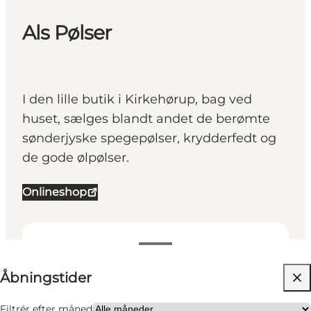
Als Pølser
I den lille butik i Kirkehørup, bag ved
huset, sælges blandt andet de berømte
sønderjyske spegepølser, krydderfedt og
de gode ølpølser.
Onlineshop
Se åbningstider
Åbningstider
Besøg hjemmeside
Venner, Min partner, Mig selv
Filtrér efter måned