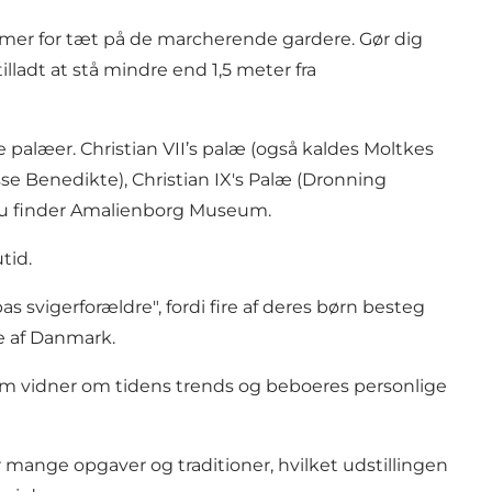
kommer for tæt på de marcherende gardere. Gør dig
illadt at stå mindre end 1,5 meter fra
 palæer. Christian VII’s palæ (også kaldes Moltkes
se Benedikte), Christian IX's Palæ (Dronning
r, du finder Amalienborg Museum.
tid.
s svigerforældre", fordi fire af deres børn besteg
e af Danmark.
rum vidner om tidens trends og beboeres personlige
er mange opgaver og traditioner, hvilket udstillingen