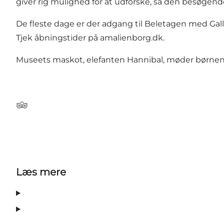
giver rig mulighed for at udforske, så den besøgende f
De fleste dage er der adgang til Beletagen med Gall
Tjek åbningstider på amalienborg.dk.
Museets maskot, elefanten Hannibal, møder børnene
Tripadvisor
Læs mere