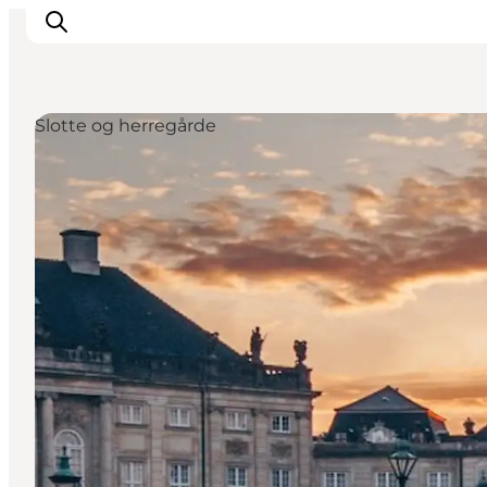
Slotte og herregårde
Inspiration
Destinationer
Oplevelser
Overnatning
Planlæg ferien