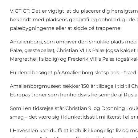
VIGTIGT: Det er vigtigt, at du placerer dig hensigt
bekendt med pladsens geografi og ophold dig i
de 
palæbygningerne eller at sidde på trapperne.
Amalienborg, som omgiver den smukke plads med rytter
Palæ, gæstepalæ), Christian VIII's Palæ (også kaldet
Margrethe II's bolig) og Frederik VIII's Palæ (også 
Fuldend besøget på Amalienborg slotsplads – træd ind
Amalienborgmuseet rækker 150 år tilbage i tid til Ch
Europas troner som henholdsvis kejserinde af Rusl
Som i en tidsrejse står Christian 9. og Dronning L
smag – det være sig i klunketidsstil, militærstil eller 
I Havesalen kan du få et indblik i kongeligt liv og m