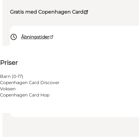
Gratis med Copenhagen Card
Åbningstider
125 DKK
⌘
Priser
Johanneskors
Tilgængelighed
Barn (0-17)
Copenhagen Card Discover
Besøg hjemmeside
Voksen
Copenhagen Card Hop