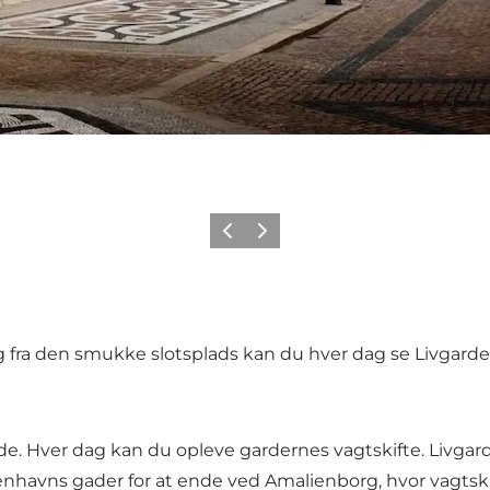
Forrige
Næste
 fra den smukke slotsplads kan du hver dag se Livgardens
rde. Hver dag kan du opleve
gardernes vagtskifte
. Livga
ns gader for at ende ved Amalienborg, hvor vagtskifte