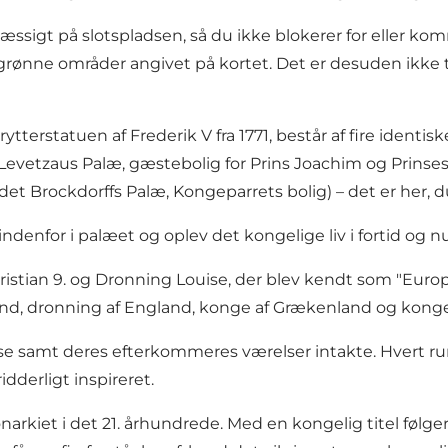
smæssigt på slotspladsen, så du ikke blokerer for eller 
grønne områder angivet på kortet
. Det er desuden ikke t
statuen af Frederik V fra 1771, består af fire identiske
 Levetzaus Palæ, gæstebolig for Prins Joachim og Prinses
kaldet Brockdorffs Palæ, Kongeparrets bolig) – det er he
enfor i palæet og oplev det kongelige liv i fortid og nu
ristian 9. og Dronning Louise, der blev kendt som "Europa
and, dronning af England, konge af Grækenland og kong
ouise samt deres efterkommeres værelser intakte. Hvert 
ridderligt inspireret.
onarkiet i det 21. århundrede. Med en kongelig titel følg