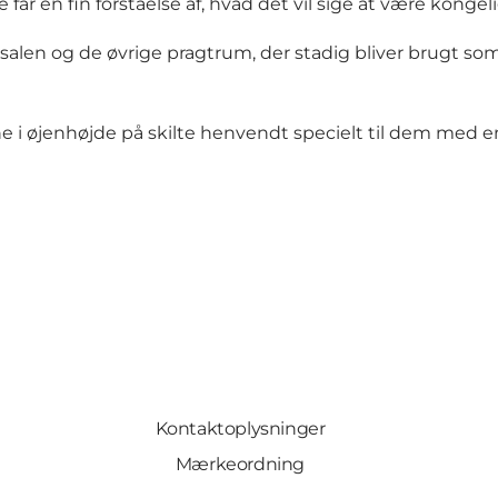
år en fin forståelse af, hvad det vil sige at være kongeli
salen og de øvrige pragtrum, der stadig bliver brugt som
 i øjenhøjde på skilte henvendt specielt til dem med
Kontaktoplysninger
Mærkeordning