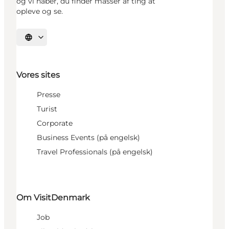
og vi håber, du finder masser af ting at
opleve og se.
Vælg sprog
Vores sites
Presse
Turist
Corporate
Business Events (på engelsk)
Travel Professionals (på engelsk)
Om VisitDenmark
Job