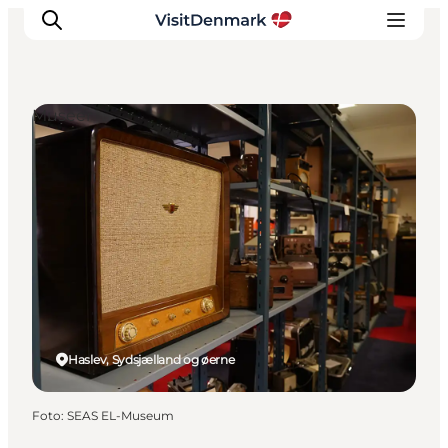
Museer
Inspiration
Destinationer
Oplevelser
Overnatning
Planlæg ferien
Haslev, Sydsjælland og øerne
Foto
:
SEAS EL-Museum