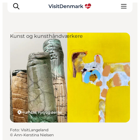
Kunst og kunsthåndværkere
Inspiration
Destinationer
Oplevelser
Overnatning
Planlæg ferien
Humble, Fyn og øerne
Foto
:
VisitLangeland
©
Ann-Kerstina Nielsen