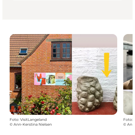
Foto
:
VisitLangeland
Foto
:
©
Ann-Kerstina Nielsen
©
Ann-