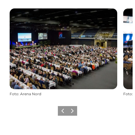
Foto
:
Arena Nord
Foto
:
Forrige
Næste