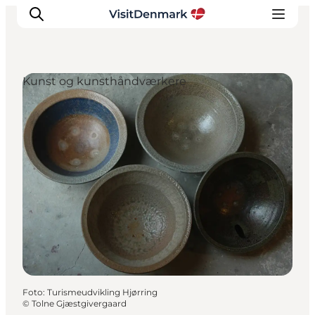
Kunst og kunsthåndværkere
Inspiration
Destinationer
Oplevelser
Overnatning
Planlæg ferien
Foto
:
Turismeudvikling Hjørring
©
Tolne Gjæstgivergaard