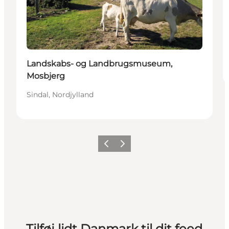
Landskabs- og Landbrugsmuseum,
Mosbjerg
Sindal, Nordjylland
Forrige
Næste
Tilføj lidt Danmark til dit feed