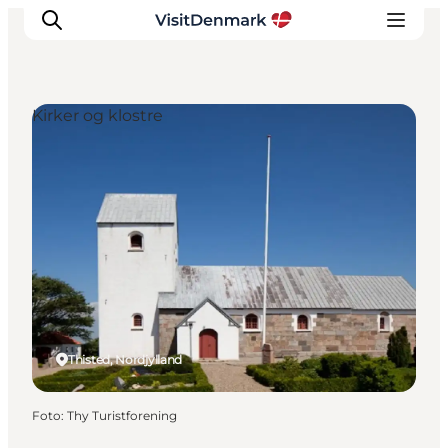
Kirker og klostre
Inspiration
Destinationer
Oplevelser
Overnatning
Planlæg ferien
Thisted, Nordjylland
Foto
:
Thy Turistforening