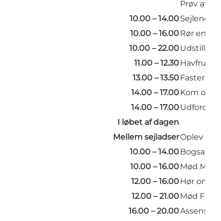
Prøv at 
10.00 – 14.00
Sejlene h
10.00 – 16.00
Rør en kla
10.00 – 22.00
Udstillin
11.00 – 12.30
Havfruesh
13.00 – 13.50
Faster Coo
14.00 – 17.00
Kom ombord
14.00 – 17.00
Udfordrin
I løbet af dagen
Mellem sejladser
Oplev udst
10.00 – 14.00
Bogsalg u
10.00 – 16.00
Mød Mari
12.00 – 16.00
Hør om de
12.00 – 21.00
Mød Faabo
16.00 – 20.00
Assens Bor