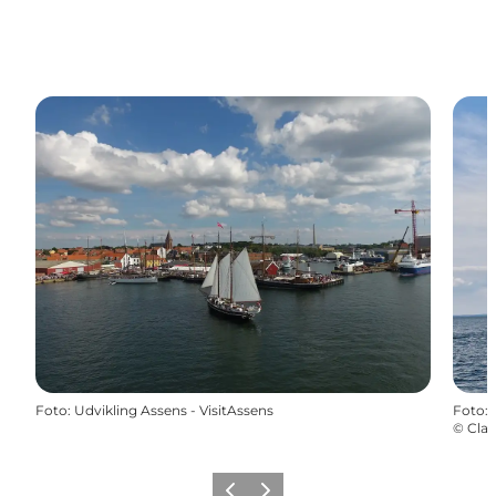
Foto
:
Udvikling Assens - VisitAssens
Foto
:
©
Clau