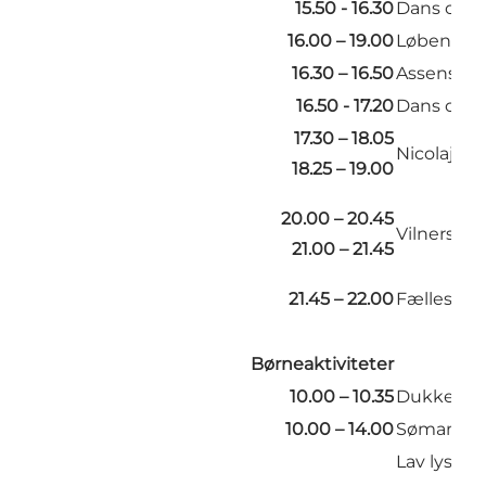
15.50 - 16.30
Dans og m
16.00 – 19.00
Løbende u
16.30 – 16.50
Assens Ha
16.50 - 17.20
Dans og m
17.30 – 18.05
Nicolaje-
18.25 – 19.00
20.00 – 20.45
Vilners Bl
21.00 – 21.45
21.45 – 22.00
Fællessan
Børneaktiviteter
10.00 – 10.35
Dukketeat
10.00 – 14.00
Sømandsta
Lav lys me