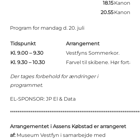
18.15
Kanonsalu
20.55
Kanonsalu
Program for mandag d. 20. juli
Tidspunkt
Arrangement
Kl. 9.00 – 9.30
Vestfyns Sommerkor.
Kl. 9.30 – 10.30
Farvel til skibene. Hør fortæ
Der tages forbehold for ændringer i
programmet.
EL-SPONSOR: JP El & Data
*********************************************************************
Arrangementet i Assens Købstad er arrangeret
af:
Museum Vestfyn i samarbejde med