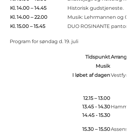
Kl. 14.00 – 14.45
Historisk gudstjeneste.
Kl. 14.00 – 22.00
Musik: Lehrmannen og Chris
Kl. 15.00 – 15.45
DUO ROSINANTE pantomime
Program for søndag d. 19. juli
Tidspunkt
Arrangem
Musik
I løbet af dagen
Vestfyns 
12.15 – 13.00
13.45 - 14.30
Hammers 
14.45 - 15.30
15.30 – 15.50
Assens Ha