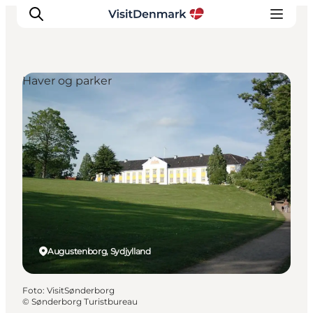
Haver og parker
Inspiration
Destinationer
Oplevelser
Overnatning
Planlæg ferien
Augustenborg, Sydjylland
Foto
:
VisitSønderborg
©
Sønderborg Turistbureau