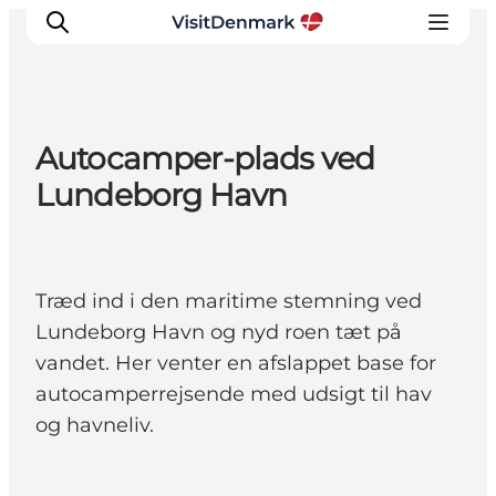
Autocamper-plads ved
Inspiration
Lundeborg Havn
Destinationer
Oplevelser
Overnatning
Træd ind i den maritime stemning ved
Planlæg ferien
Lundeborg Havn og nyd roen tæt på
vandet. Her venter en afslappet base for
autocamperrejsende med udsigt til hav
og havneliv.