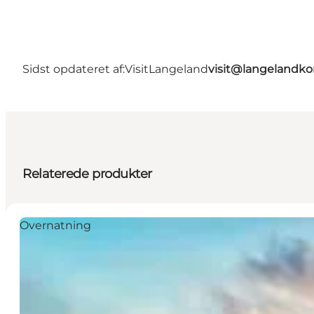
Sidst opdateret af:
VisitLangeland
visit@langeland
Relaterede produkter
Overnatning