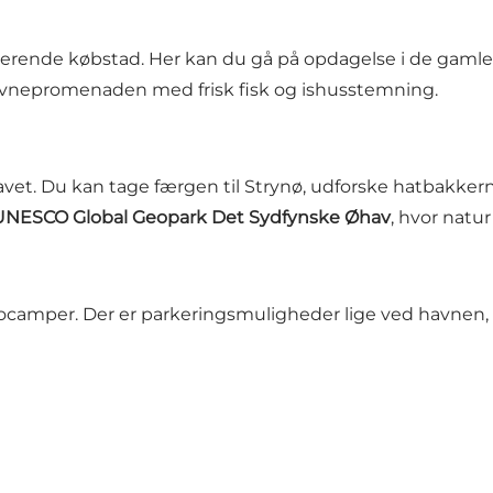
merende købstad. Her kan du gå på opdagelse i de gam
i havnepromenaden med frisk fisk og ishusstemning.
øhavet. Du kan tage færgen til Strynø, udforske hatbakker
UNESCO Global Geopark Det Sydfynske Øhav
, hvor natur
ocamper. Der er parkeringsmuligheder lige ved havnen, o