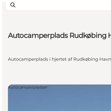
Autocamperplads Rudkøbing 
Inspiration
Destinationer
Oplevelser
Autocamperplads i hjertet af Rudkøbing Havn
Overnatning
Planlæg ferien
Autocamperpladser