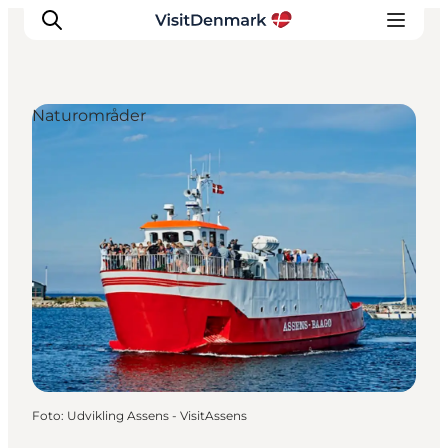
Naturområder
Inspiration
Destinationer
Oplevelser
Overnatning
Planlæg ferien
Foto
:
Udvikling Assens - VisitAssens