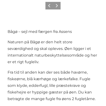
Forrige
Næste
Bågø – sejl med færgen fra Assens
Naturen på Bågø er den helt store
seværdighed og skal opleves. Øen ligger i et
internationalt naturbeskyttelsesområde og her
er et rigt fugleliv.
Fra tid til anden kan der ses både havørne,
fiskeørne, blå kærhøge og lærkefalke. Fugle
som klyde, edderfugl, lille præstekrave og
fiskehejre er hyppige gæster på øen. Du kan
betragte de mange fugle fra øens 2 fugletårne.