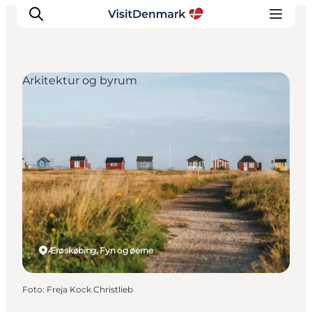
Arkitektur og byrum
Inspiration
Destinationer
Oplevelser
Overnatning
Planlæg ferien
Ærøskøbing, Fyn og øerne
Foto
:
Freja Kock Christlieb