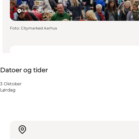
Aarhus, Østjylland
Foto
:
Citymarked Aarhus
Datoer og tider
Datoer og tider
Besøg hjemmeside
3 Oktober
Lørdag