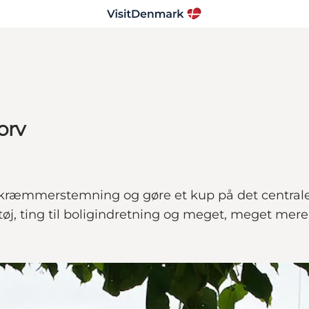
orv
 kræmmerstemning og gøre et kup på det centra
tøj, ting til boligindretning og meget, meget mere