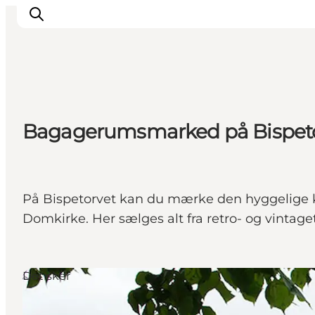
Inspiration
Bagagerumsmarked på Bispet
Destinationer
Oplevelser
Overnatning
Planlæg ferien
På Bispetorvet kan du mærke den hyggelige
Domkirke. Her sælges alt fra retro- og vintage
Det sker