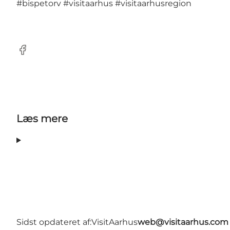
#bispetorv
#visitaarhus
#visitaarhusregion
Facebook
Læs mere
Sidst opdateret af:
VisitAarhus
web@visitaarhus.com