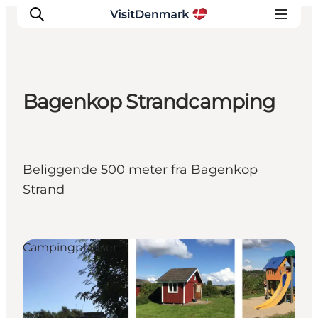
Bagenkop Strandcamping
Inspiration
Destinationer
Oplevelser
Beliggende 500 meter fra Bagenkop
Overnatning
Strand
Planlæg ferien
Campingpladser