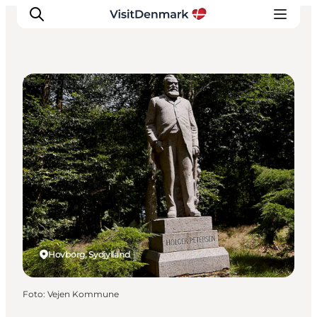
Naturområder
Inspiration
Destinationer
Oplevelser
Overnatning
Planlæg ferien
Hovborg, Sydjylland
Foto
:
Vejen Kommune