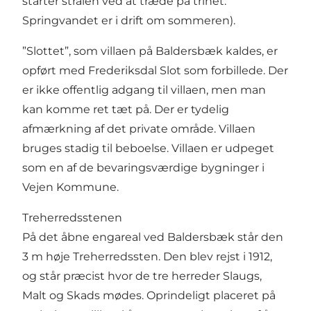
starter strålen ved at træde på trinet.
Springvandet er i drift om sommeren).
”Slottet”, som villaen på Baldersbæk kaldes, er
opført med Frederiksdal Slot som forbillede. Der
er ikke offentlig adgang til villaen, men man
kan komme ret tæt på. Der er tydelig
afmærkning af det private område. Villaen
bruges stadig til beboelse. Villaen er udpeget
som en af de bevaringsværdige bygninger i
Vejen Kommune.
Treherredsstenen
På det åbne engareal ved Baldersbæk står den
3 m høje Treherredssten. Den blev rejst i 1912,
og står præcist hvor de tre herreder Slaugs,
Malt og Skads mødes. Oprindeligt placeret på