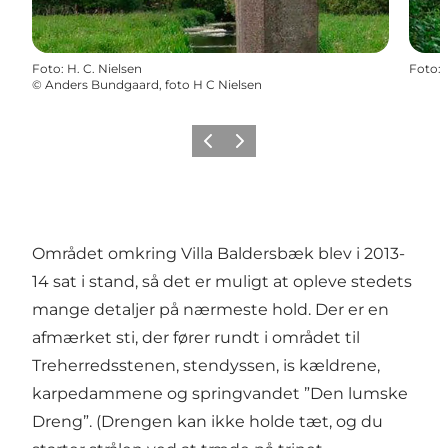
Foto
:
H. C. Nielsen
Foto
:
©
Anders Bundgaard, foto H C Nielsen
Forrige
Næste
Området omkring Villa Baldersbæk blev i 2013-
14 sat i stand, så det er muligt at opleve stedets
mange detaljer på nærmeste hold. Der er en
afmærket sti, der fører rundt i området til
Treherredsstenen, stendyssen, is kældrene,
karpedammene og springvandet ”Den lumske
Dreng”. (Drengen kan ikke holde tæt, og du