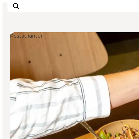
Restauranter
Inspiration
Destinationer
Oplevelser
Overnatning
Planlæg ferien