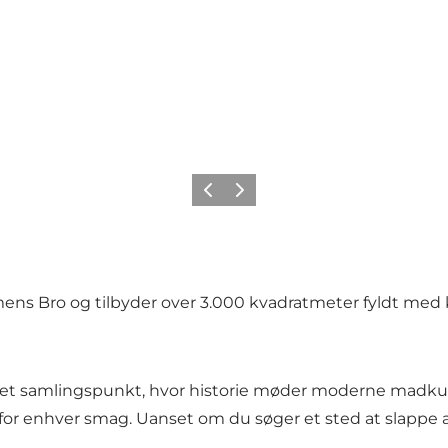
Forrige
Næste
ns Bro og tilbyder over 3.000 kvadratmeter fyldt med ku
n et samlingspunkt, hvor historie møder moderne madkul
for enhver smag. Uanset om du søger et sted at slappe af