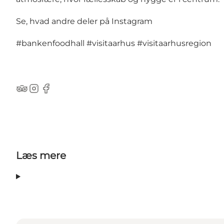
Se, hvad andre deler på Instagram
#bankenfoodhall
#visitaarhus
#visitaarhusregion
TripAdvisor
Instagram
Facebook
Læs mere