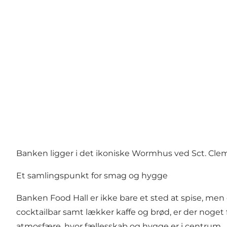
Banken ligger i det ikoniske Wormhus ved Sct. Cleme
Et samlingspunkt for smag og hygge
Banken Food Hall er ikke bare et sted at spise, me
cocktailbar samt lækker kaffe og brød, er der noget 
atmosfære, hvor fællesskab og hygge er i centrum.