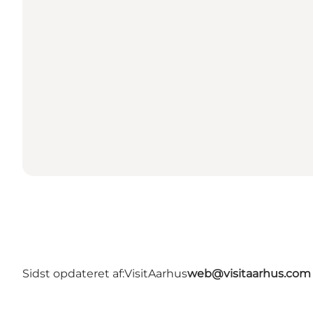
Sidst opdateret af:
VisitAarhus
web@visitaarhus.com