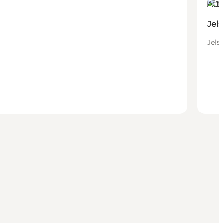
Att
Jels
Jels