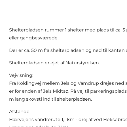
Shelterpladsen rummer 1 shelter med plads til ca. 5 
eller gangbesværede.
Der er ca. 50 m fra shelterpladsen og ned til kanten 
Shelterpladsen er ejet af Naturstyrelsen.
Vejvisning:
Fra Koldingvej mellem Jels og Vamdrup drejes ned ad
er for enden af Jels Midtsø. På vej til parkeringsp
m lang skovsti ind til shelterpladsen.
Afstande
Hærvejens vandrerute 1,1 km - drej af ved Heksebroe