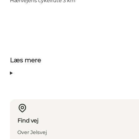
Hærvejens cykelrute 3 km
Læs mere
Find vej
Over Jelsvej