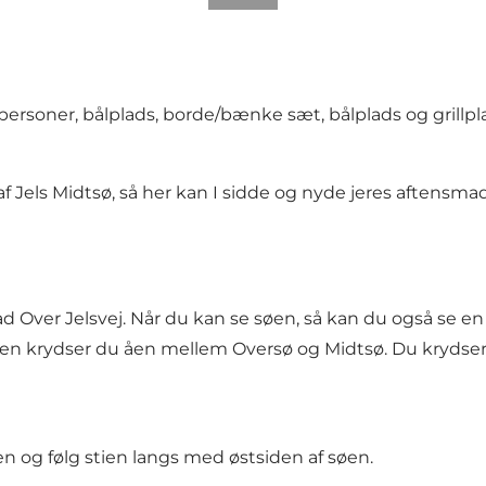
personer, bålplads, borde/bænke sæt, bålplads og grillpl
af Jels Midtsø, så her kan I sidde og nyde jeres aftensmad
 Over Jelsvej. Når du kan se søen, så kan du også se en
ladsen krydser du åen mellem Oversø og Midtsø. Du krydse
n og følg stien langs med østsiden af søen.