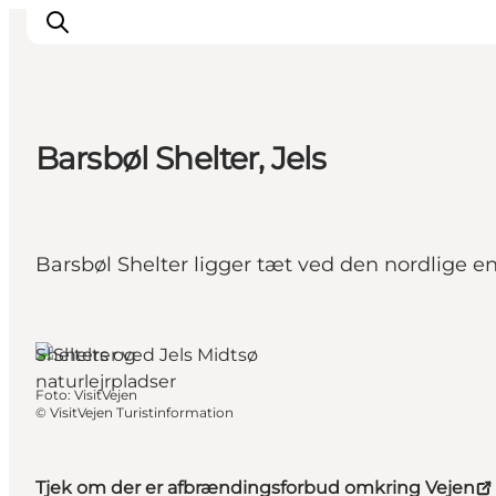
Barsbøl Shelter, Jels
Inspiration
Destinationer
Oplevelser
Barsbøl Shelter ligger tæt ved den nordlige en
Overnatning
Planlæg ferien
Jels, Sydjylland
Shelters og
naturlejrpladser
Foto
:
VisitVejen
©
VisitVejen Turistinformation
Tjek om der er afbrændingsforbud omkring Vejen