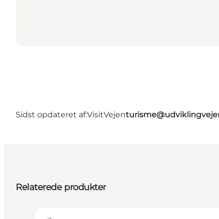
Sidst opdateret af:
VisitVejen
turisme@udviklingveje
Relaterede produkter