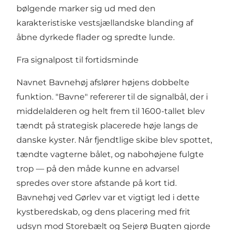
bølgende marker sig ud med den
karakteristiske vestsjællandske blanding af
åbne dyrkede flader og spredte lunde.
Fra signalpost til fortidsminde
Navnet Bavnehøj afslører højens dobbelte
funktion. "Bavne" refererer til de signalbål, der i
middelalderen og helt frem til 1600-tallet blev
tændt på strategisk placerede høje langs de
danske kyster. Når fjendtlige skibe blev spottet,
tændte vagterne bålet, og nabohøjene fulgte
trop — på den måde kunne en advarsel
spredes over store afstande på kort tid.
Bavnehøj ved Gørlev var et vigtigt led i dette
kystberedskab, og dens placering med frit
udsyn mod Storebælt og Sejerø Bugten gjorde