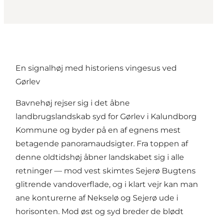
En signalhøj med historiens vingesus ved
Gørlev
Bavnehøj rejser sig i det åbne
landbrugslandskab syd for Gørlev i Kalundborg
Kommune og byder på en af egnens mest
betagende panoramaudsigter. Fra toppen af
denne oldtidshøj åbner landskabet sig i alle
retninger — mod vest skimtes Sejerø Bugtens
glitrende vandoverflade, og i klart vejr kan man
ane konturerne af Nekselø og Sejerø ude i
horisonten. Mod øst og syd breder de blødt