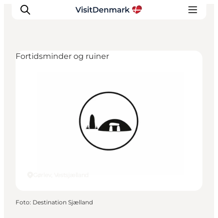
Fortidsminder og ruiner
Inspiration
Destinationer
Oplevelser
Overnatning
Planlæg ferien
Gørlev, Vestsjælland
Foto
:
Destination Sjælland