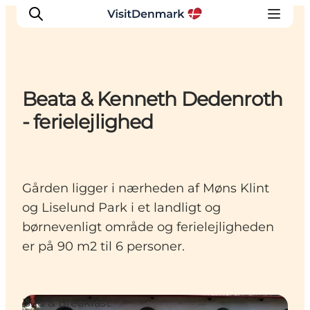
Beata & Kenneth Dedenroth
Inspiration
- ferielejlighed
Destinationer
Oplevelser
Overnatning
Gården ligger i nærheden af Møns Klint
Planlæg ferien
og Liselund Park i et landligt og
børnevenligt område og ferielejligheden
er på 90 m2 til 6 personer.
Bed & Breakfast