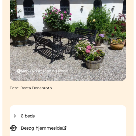
Møn, Sydsjælland og øerne
Foto
:
Beata Dedenroth
6
beds
Besøg hjemmeside