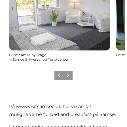
Foto
:
Samsø by Stage
Foto
:
©
Samsø Erhvervs- og Turistcenter
Forrige
Næste
På www.visitsamsoe.dk har vi samlet
mulighederne for bed and breakfast på Samsø.
Under de enkelte bed and breakfast kan du