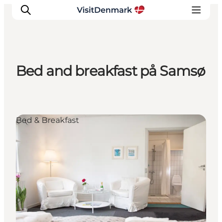
Bed and breakfast på Samsø
Inspiration
Destinationer
Oplevelser
Bed & Breakfast
Overnatning
Planlæg ferien