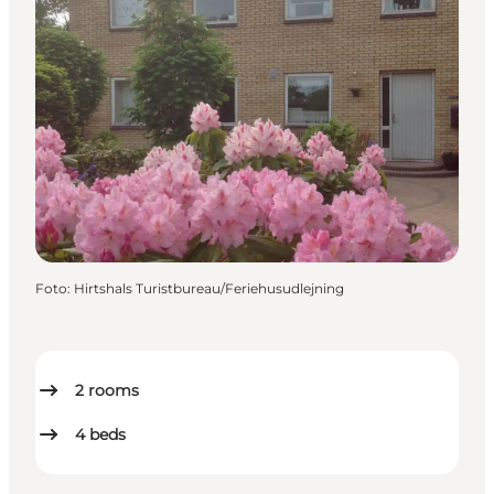
Foto
:
Hirtshals Turistbureau/Feriehusudlejning
2
rooms
4
beds