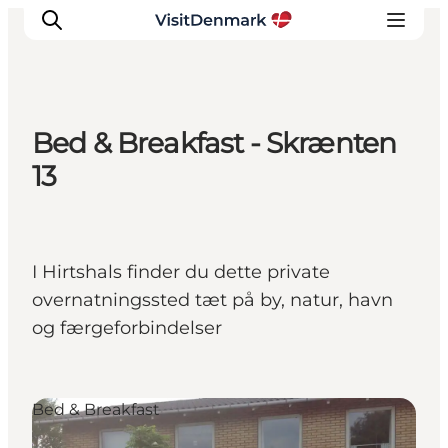
Bed & Breakfast - Skrænten
Inspiration
13
Destinationer
Oplevelser
Overnatning
I Hirtshals finder du dette private
Planlæg ferien
overnatningssted tæt på by, natur, havn
og færgeforbindelser
Bed & Breakfast