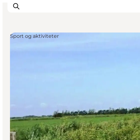
Sport og aktiviteter
Inspiration
Destinationer
Oplevelser
Overnatning
Planlæg ferien