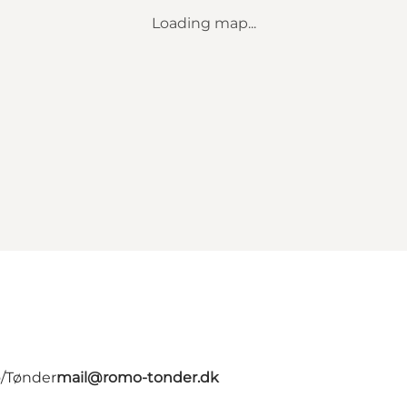
Loading map...
ø/Tønder
mail@romo-tonder.dk