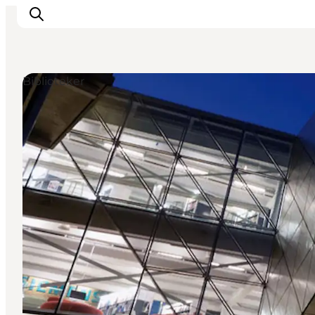
Biblioteker
Inspiration
Destinationer
Oplevelser
Overnatning
Planlæg ferien