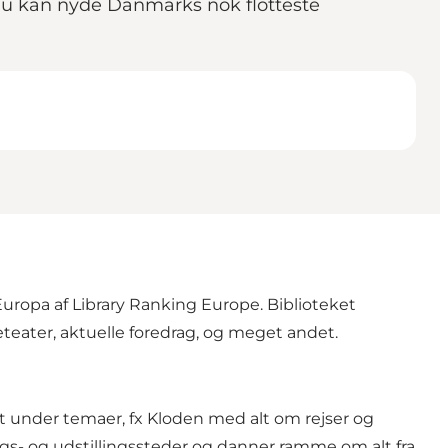
 du kan nyde Danmarks nok flotteste
 Europa af Library Ranking Europe. Biblioteket
eteater, aktuelle foredrag, og meget andet.
let under temaer, fx Kloden med alt om rejser og
gs- og udstillingssteder og danner ramme om alt fra