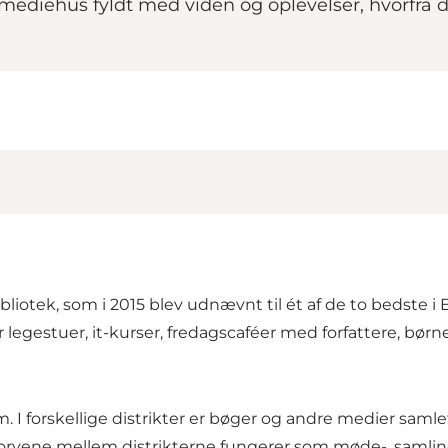
imediehus fyldt med viden og oplevelser, hvorfra
bliotek, som i 2015 blev udnævnt til ét af de to bedste i
legestuer, it-kurser, fredagscaféer med forfattere, børn
um. I forskellige distrikter er bøger og andre medier sam
 Torvene mellem distrikterne fungerer som møde-, samlin