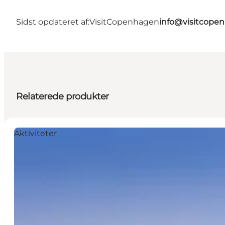
Sidst opdateret af:
VisitCopenhagen
info@visitcope
Relaterede produkter
Aktiviteter