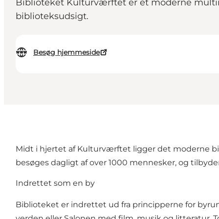
Biblioteket Kulturværftet er et moderne mult
biblioteksudsigt.
Besøg hjemmeside
Midt i hjertet af Kulturværftet ligger det moderne bi
besøges dagligt af over 1000 mennesker, og tilbyder 
Indrettet som en by
Biblioteket er indrettet ud fra principperne for byr
verden eller Salonen med film, musik og litteratur.