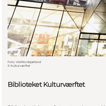
Foto
:
VisitNordsjælland
©
Kulturværftet
Biblioteket Kulturværftet