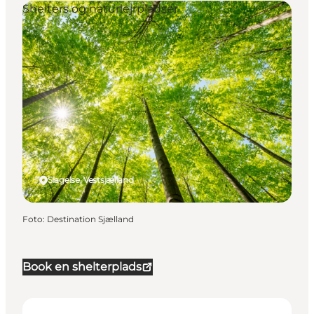
Shelters og naturlejrpladser
Slagelse, Vestsjælland
Foto
:
Destination Sjælland
Book en shelterplads