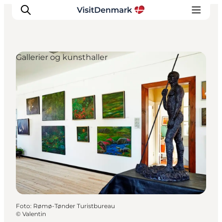
Gallerier og kunsthaller
Inspiration
Destinationer
Oplevelser
Overnatning
Planlæg ferien
Foto
:
Rømø-Tønder Turistbureau
©
Valentin