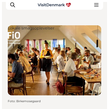
Lokale smagsoplevelser
Inspiration
Destinationer
Oplevelser
Overnatning
Planlæg ferien
Foto
:
Birkemosegaard