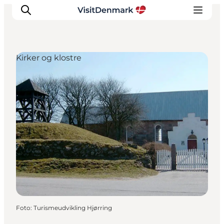
Kirker og klostre
Inspiration
Destinationer
Oplevelser
Overnatning
Planlæg ferien
Foto
:
Turismeudvikling Hjørring