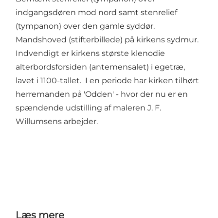
indgangsdøren mod nord samt stenrelief
(tympanon) over den gamle syddør.
Mandshoved (stifterbillede) på kirkens sydmur.
Indvendigt er kirkens største klenodie
alterbordsforsiden (antemensalet) i egetræ,
lavet i 1100-tallet. I en periode har kirken tilhørt
herremanden på 'Odden' - hvor der nu er en
spændende udstilling af maleren J. F.
Willumsens arbejder.
Læs mere