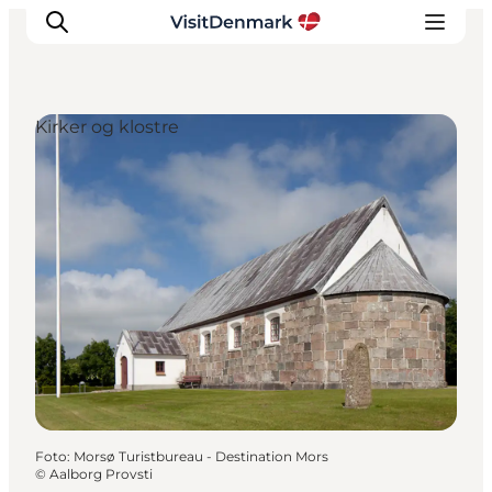
Kirker og klostre
Inspiration
Destinationer
Oplevelser
Overnatning
Planlæg ferien
Foto
:
Morsø Turistbureau - Destination Mors
©
Aalborg Provsti