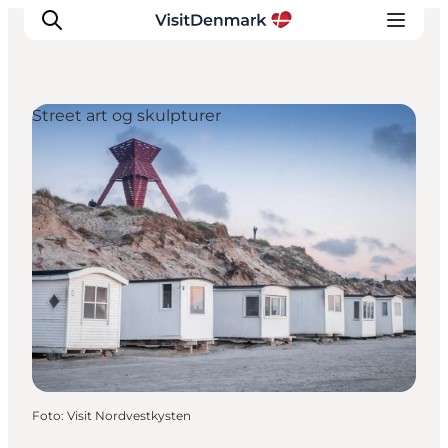
Street art og skulpturer
Inspiration
Destinationer
Oplevelser
Overnatning
Planlæg ferien
Foto
:
Visit Nordvestkysten