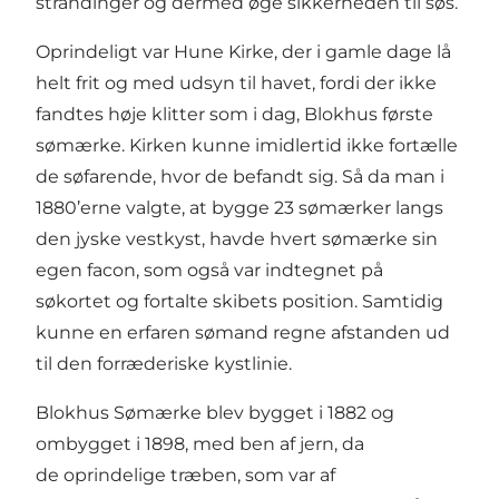
strandinger og dermed øge sikkerheden til søs.
Oprindeligt var Hune Kirke, der i gamle dage lå
helt frit og med udsyn til havet, fordi der ikke
fandtes høje klitter som i dag, Blokhus første
sømærke. Kirken kunne imidlertid ikke fortælle
de søfarende, hvor de befandt sig. Så da man i
1880’erne valgte, at bygge
23 sømærker
langs
den jyske vestkyst, havde hvert sømærke sin
egen facon, som også var indtegnet på
søkortet og fortalte skibets position. Samtidig
kunne en erfaren sømand regne afstanden ud
til den forræderiske kystlinie.
Blokhus Sømærke blev bygget i 1882 og
ombygget i 1898, med ben af jern, da
de oprindelige træben, som var af