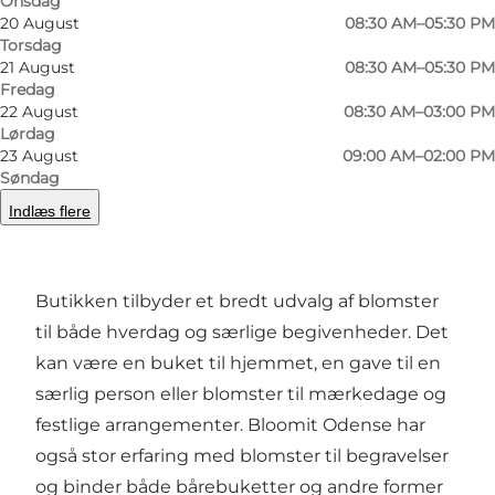
Onsdag
Hos Bloomit Odense arbejdes der hver dag
20 August
08:30 AM–05:30 PM
med friske blomster og kreative
Torsdag
blomsterdekorationer. Butikken er kendt for
21 August
08:30 AM–05:30 PM
Fredag
sine smukke håndbundne buketter, hvor
22 August
08:30 AM–03:00 PM
sæsonens blomster kombineres med fokus på
Lørdag
23 August
09:00 AM–02:00 PM
farver, former og moderne floristiske trends.
Søndag
Hver buket bliver sammensat med stor
Indlæs flere
faglighed og respekt for blomsterens naturlige
udtryk.
Butikken tilbyder et bredt udvalg af blomster
til både hverdag og særlige begivenheder. Det
kan være en buket til hjemmet, en gave til en
særlig person eller blomster til mærkedage og
festlige arrangementer. Bloomit Odense har
også stor erfaring med blomster til begravelser
og binder både bårebuketter og andre former