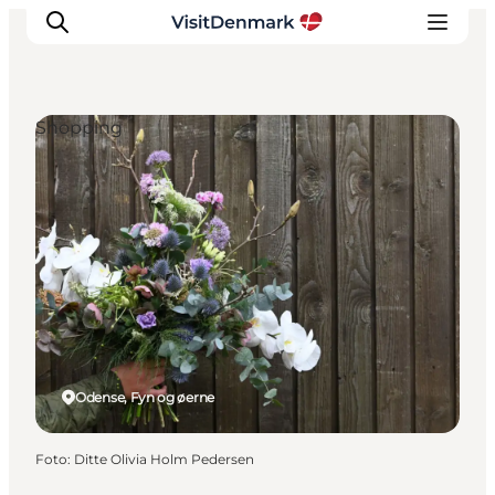
Shopping
Inspiration
Destinationer
Oplevelser
Overnatning
Planlæg ferien
Odense, Fyn og øerne
Foto
:
Ditte Olivia Holm Pedersen