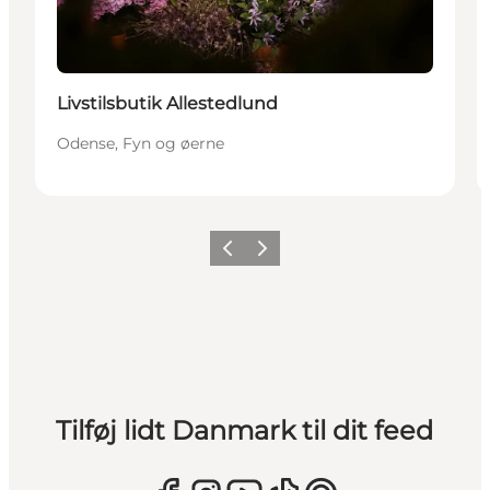
Livstilsbutik Allestedlund
Odense, Fyn og øerne
Forrige
Næste
Tilføj lidt Danmark til dit feed