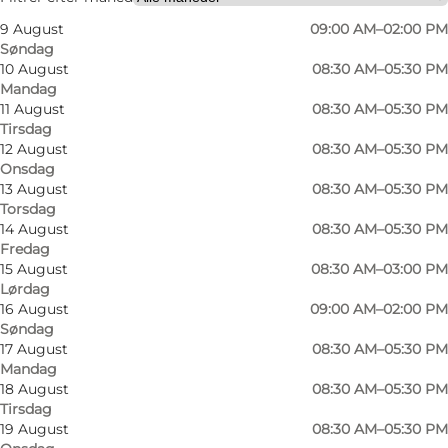
9 August
09:00 AM–02:00 PM
Søndag
10 August
08:30 AM–05:30 PM
Mandag
11 August
08:30 AM–05:30 PM
Tirsdag
12 August
08:30 AM–05:30 PM
Onsdag
Midt i Odense finder du Bloomit Odense ApS –
13 August
08:30 AM–05:30 PM
Torsdag
en blomsterbutik med dybe rødder i floristisk
14 August
08:30 AM–05:30 PM
håndværk og en stærk tradition for kvalitet.
Fredag
Butikkens historie går helt tilbage til 1979, hvor
15 August
08:30 AM–03:00 PM
Lørdag
blomsterforretningen Lethenborg Blomsterhus
16 August
09:00 AM–02:00 PM
blev grundlagt i Odense. Siden da har
Søndag
17 August
08:30 AM–05:30 PM
blomsterhåndværket udviklet sig gennem
Mandag
generationer og danner i dag fundamentet for
18 August
08:30 AM–05:30 PM
Bloomit Odense.
Tirsdag
19 August
08:30 AM–05:30 PM