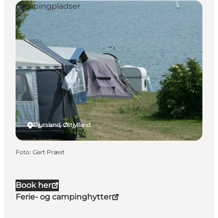
Campingpladser
Djursland, Østjylland
Foto
:
Gert Præst
Book her
Ferie- og campinghytter