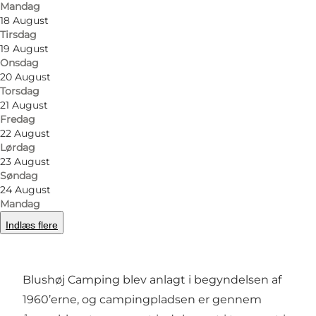
Mandag
18 August
Tirsdag
19 August
Onsdag
20 August
Torsdag
21 August
Foto
:
Gert Præst
Foto
:
Fredag
22 August
Lørdag
Forrige
Næste
23 August
Søndag
24 August
Mandag
Indlæs flere
En charmerende campingplads i rolige
omgivelser
Blushøj Camping blev anlagt i begyndelsen af
1960’erne, og campingpladsen er gennem