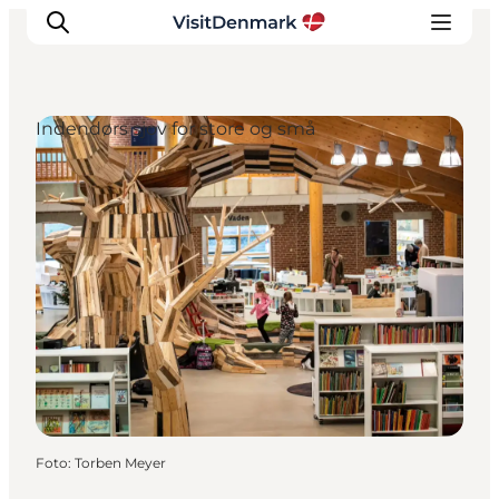
Indendørs sjov for store og små
Inspiration
Destinationer
Oplevelser
Overnatning
Planlæg ferien
Foto
:
Torben Meyer