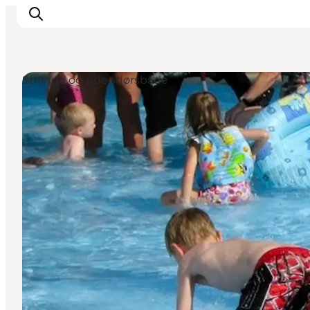
Strande og udendørsbade
Inspiration
Destinationer
Oplevelser
Overnatning
Planlæg ferien