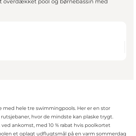
t overdækket pool og børnebassin med
e med hele tre swimmingpools. Her er en stor
utsjebaner, hvor de mindste kan plaske trygt.
s ved ankomst, med 10 % rabat hvis poolkortet
r poolen et oplagt udflugtsmål på en varm sommerdag