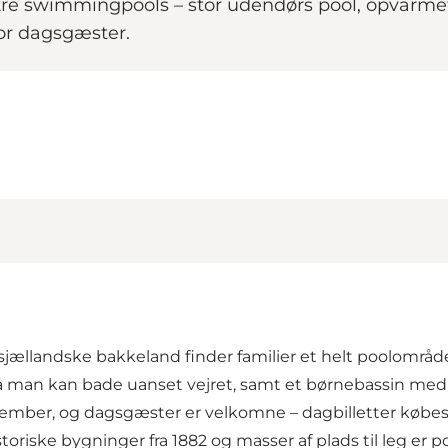
re swimmingpools – stor udendørs pool, opvarme
for dagsgæster.
ællandske bakkeland finder familier et helt poolområd
 man kan bade uanset vejret, samt et børnebassin med r
eptember, og dagsgæster er velkomne – dagbilletter købe
oriske bygninger fra 1882 og masser af plads til leg e