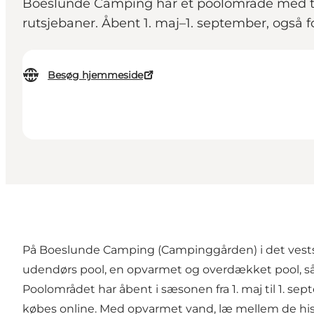
Boeslunde Camping har et poolområde med t
rutsjebaner. Åbent 1. maj–1. september, også 
Besøg hjemmeside
På Boeslunde Camping (Campinggården) i det vestsj
udendørs pool, en opvarmet og overdækket pool, så
Poolområdet har åbent i sæsonen fra 1. maj til 1. s
købes online. Med opvarmet vand, læ mellem de hist