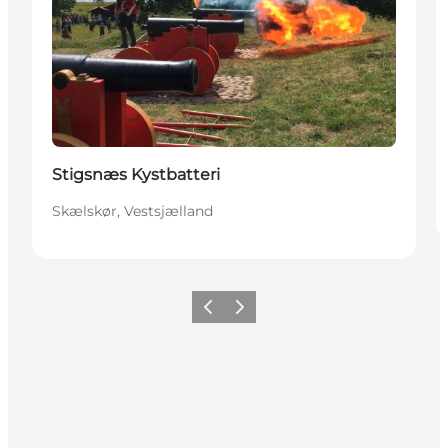
Stigsnæs Kystbatteri
Skælskør, Vestsjælland
Forrige
Næste