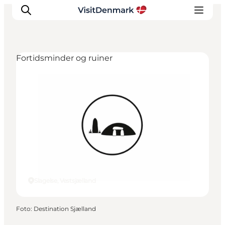
Fortidsminder og ruiner
Inspiration
Destinationer
Oplevelser
Overnatning
Planlæg ferien
Slagelse, Vestsjælland
Foto
:
Destination Sjælland