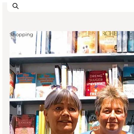
Shopping
Inspiration
Destinationer
Oplevelser
Overnatning
Planlæg ferien