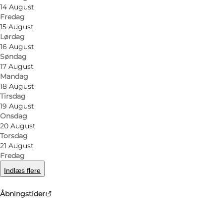
14 August
Fredag
15 August
Lørdag
16 August
Søndag
17 August
Mandag
18 August
Tirsdag
19 August
Onsdag
20 August
Torsdag
21 August
Fredag
Indlæs flere
Åbningstider
Foto
:
Bog & Idé - Sønderborg