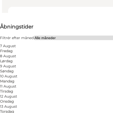
Se åbningstider
Åbningstider
Besøg hjemmeside
Børn, Venner, Min partner, Mig selv
Filtrér efter måned
7 August
Fredag
8 August
Lørdag
9 August
Søndag
10 August
Mandag
11 August
Tirsdag
12 August
Onsdag
13 August
Torsdag