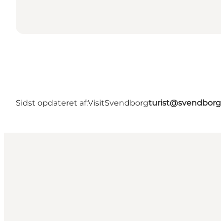
Sidst opdateret af:
VisitSvendborg
turist@svendborg