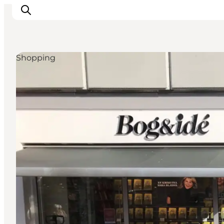
Shopping
Inspiration
Destinationer
Oplevelser
Overnatning
Planlæg ferien